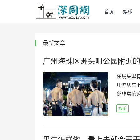
首页
娱乐
最新文章
广州海珠区洲头咀公园附近
在镜头里
几位从车
说非常抢镜
娱乐
男生怎样做，看上去就会干