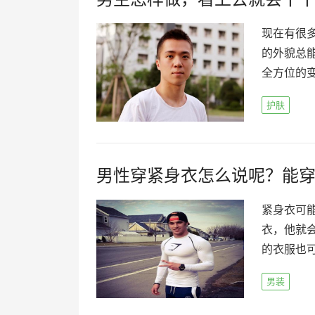
现在有很
的外貌总
全方位的变
护肤
男性穿紧身衣怎么说呢？能穿
紧身衣可
衣，他就
的衣服也可
男装