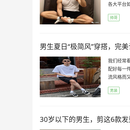
各大平台如
帅哥
男生夏日“极简风”穿搭，完
我们经常
配好每一
流风格而又
男装
30岁以下的男生，剪这6款