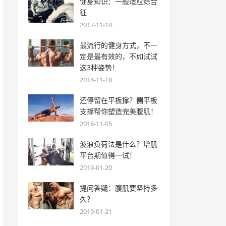
健身知识：一般适应综合
征
2017-11-14
最流行的健身方式，不一
定是最有效的，不如试试
这3种姿势！
2018-11-18
还停留在平板撑？侧平板
支撑帮你塑造完美腹肌！
2018-11-05
波浪负荷法是什么？增肌
平台期值得一试！
2019-01-20
提问答疑：腹肌要坚持多
久？
2019-01-21