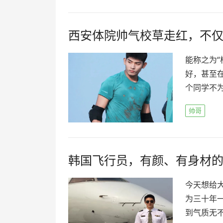
西安体院帅气校草走红，不
能称之为
好，甚至在
个同学不为
帅哥
韩国飞行员，有颜、有身材的
今天想给
为三十年
到气质无不