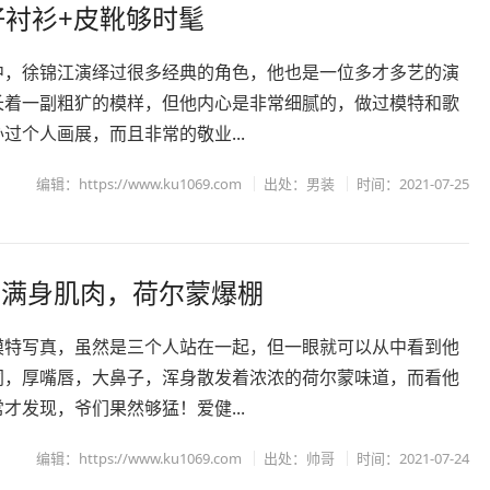
仔衬衫+皮靴够时髦
中，徐锦江演绎过很多经典的角色，他也是一位多才多艺的演
长着一副粗犷的模样，但他内心是非常细腻的，做过模特和歌
过个人画展，而且非常的敬业...
编辑：https://www.ku1069.com
出处：
男装
时间：2021-07-25
，满身肌肉，荷尔蒙爆棚
模特写真，虽然是三个人站在一起，但一眼就可以从中看到他
同，厚嘴唇，大鼻子，浑身散发着浓浓的荷尔蒙味道，而看他
才发现，爷们果然够猛！爱健...
编辑：https://www.ku1069.com
出处：
帅哥
时间：2021-07-24