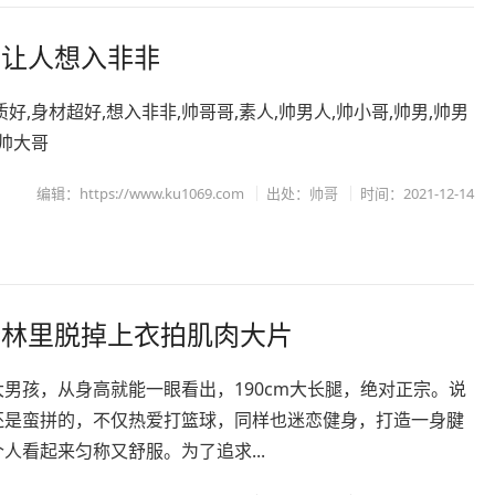
，让人想入非非
质好,身材超好,想入非非,帅哥哥,素人,帅男人,帅小哥,帅男,帅男
,帅大哥
编辑：https://www.ku1069.com
出处：
帅哥
时间：2021-12-14
凇林里脱掉上衣拍肌肉大片
男孩，从身高就能一眼看出，190cm大长腿，绝对正宗。说
还是蛮拼的，不仅热爱打篮球，同样也迷恋健身，打造一身腱
人看起来匀称又舒服。为了追求...