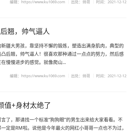
编辑：https://www.ku1069.com
出处：
帅哥
时间：2021-12-12
凸后翘，帅气逼人
的新疆大男孩，靠坚持不懈的锻炼，塑造出满身肌肉，典型的
前凸后翘，帅气逼人！很喜欢那种通过一点点的努力，然后感
在慢慢进步的感觉。就像爬山...
编辑：https://www.ku1069.com
出处：
帅哥
时间：2021-12-12
颜值+身材太绝了
留言了，那请找一个标准“狗狗眼”的男生出来给大家看看。不
那一定是RM啦。说他是今年最火的网红小哥哥一点也不为过，