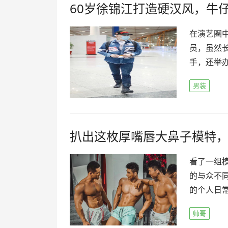
60岁徐锦江打造硬汉风，牛
在演艺圈
员，虽然
手，还举办
男装
扒出这枚厚嘴唇大鼻子模特
看了一组
的与众不
的个人日常
帅哥