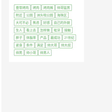
壹零烤肉
烤肉
烤肉摊
帅哥猛男
附近
公园
洲头咀公园
海珠区
大可不必
焦虑
好感
自己的外貌
生人
看上去
怎样做
呲牙
接触
胖子
体脂率
产品
最成功
21世纪
紧身
条件
满足
帅大哥
帅大叔
帅男
帅小哥
帅男人