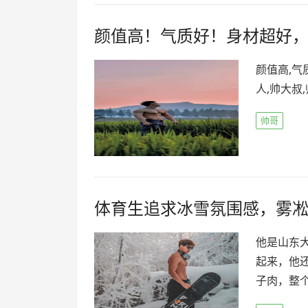
颜值高！气质好！身材超好
颜值高,气
人,帅大叔
帅哥
体育生追求冰雪氛围感，雾
他是山东大
起来，他
子肉，整个