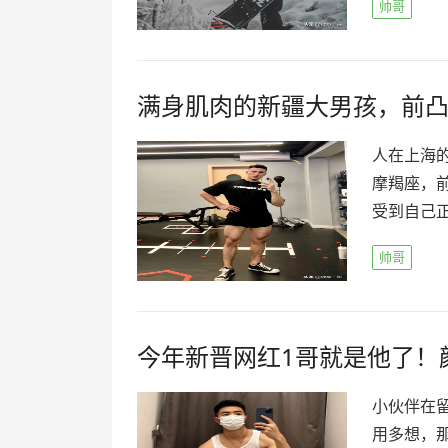
帅哥
满身肌肉的新疆大男孩，前
人在上海
摩羯座，
受到自己正
帅哥
今年新晋网红1哥就是他了！
小伙伴在
用多想，