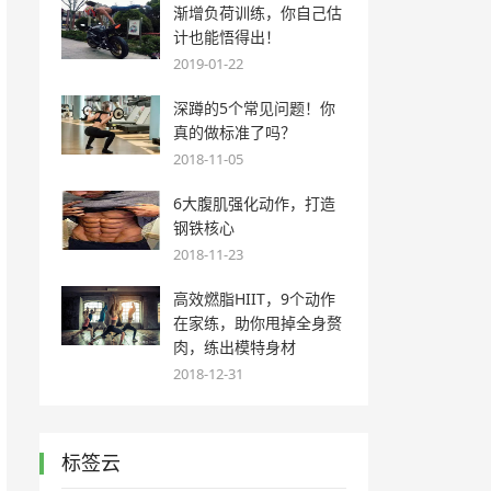
渐增负荷训练，你自己估
计也能悟得出！
2019-01-22
深蹲的5个常见问题！你
真的做标准了吗？
2018-11-05
6大腹肌强化动作，打造
钢铁核心
2018-11-23
高效燃脂HIIT，9个动作
在家练，助你甩掉全身赘
肉，练出模特身材
2018-12-31
标签云