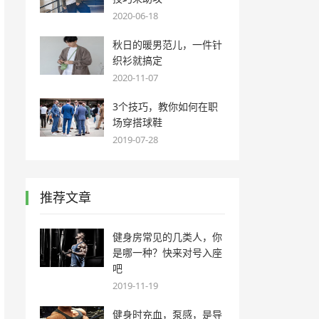
2020-06-18
秋日的暖男范儿，一件针
织衫就搞定
2020-11-07
3个技巧，教你如何在职
场穿搭球鞋
2019-07-28
推荐文章
健身房常见的几类人，你
是哪一种？快来对号入座
吧
2019-11-19
健身时充血，泵感，是导