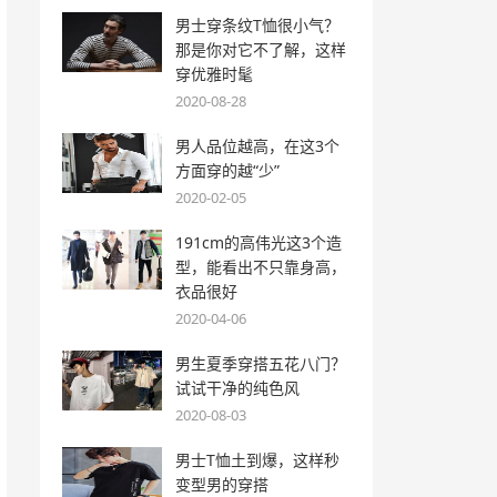
男士穿条纹T恤很小气？
那是你对它不了解，这样
穿优雅时髦
2020-08-28
男人品位越高，在这3个
方面穿的越“少”
2020-02-05
191cm的高伟光这3个造
型，能看出不只靠身高，
衣品很好
2020-04-06
男生夏季穿搭五花八门？
试试干净的纯色风
2020-08-03
男士T恤土到爆，这样秒
变型男的穿搭