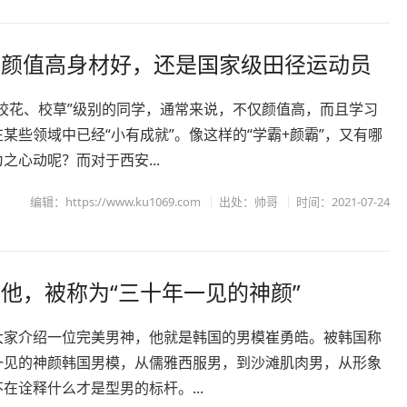
仅颜值高身材好，还是国家级田径运动员
“校花、校草”级别的同学，通常来说，不仅颜值高，而且学习
某些领域中已经“小有成就”。像这样的“学霸+颜霸”，又有哪
之心动呢？而对于西安...
编辑：https://www.ku1069.com
出处：
帅哥
时间：2021-07-24
他，被称为“三十年一见的神颜”
大家介绍一位完美男神，他就是韩国的男模崔勇皓。被韩国称
一见的神颜韩国男模，从儒雅西服男，到沙滩肌肉男，从形象
在诠释什么才是型男的标杆。...