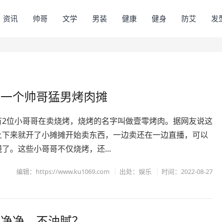
资讯
帅哥
文学
男装
健康
健身
防艾
发
的一个帅哥猛男烤肉摊
有2位小哥哥在卖烧烤，烧烤的名字叫做壹零烤肉。据网友说这
上下来就开了小摊摊开始卖东西，一边卖还在一边直播，可以
了。这些小哥哥不仅烧烤，还...
编辑：https://www.ku1069.com
出处：
娱乐
时间：2022-08-27
干净净、不油腻？