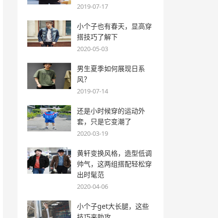
2019-07-17
小个子也有春天，显高穿
搭技巧了解下
2020-05-03
男生夏季如何展现日系
风？
2019-07-14
还是小时候穿的运动外
套，只是它变潮了
2020-03-19
黄轩变换风格，造型低调
帅气，这两组搭配轻松穿
出时髦范
2020-04-06
小个子get大长腿，这些
技巧来助攻