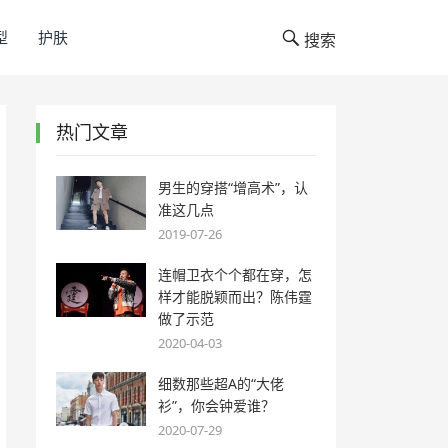
型
护肤
搜索
热门文章
男生的穿搭“增高术”，认
准这几点
2019-07-26
连帽卫衣个个都在穿，怎
样才能脱颖而出？陈伟霆
做了示范
2020-04-03
细数那些超A的“大佬
衫”，你会钟爱谁？
2020-07-29